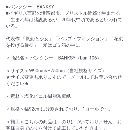
■バンクシー BANKSY
■イギリス西部の港湾都市、ブリストル近郊で生まれる
生まれ年は諸説あるが、70年代中頃であるといわれて
いる。
代表作 「風船と少女」「パルプ・フィクション」「花束
を投げる暴徒」「愛はゴミ箱の中に」
＜商品名＞ バンクシー BANKSY（ban-106）
＜サイズ＞W90cm×H250cm（自社規格サイズ）
★サイズ変更も承りますので、メールにてお問い合わせ
ください★
＜素材＞塩化ビニル樹脂系壁紙
＜規格＞幅92cmに分割されており、1ロールです。
＜施工＞こちらの商品は、のりはついておりません。お
客様自身でのりを付けて施工していただきます。